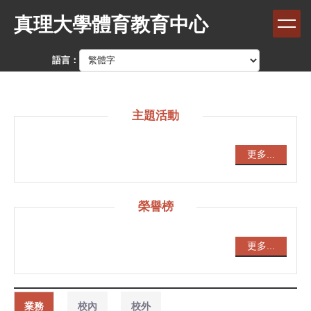
跳
真理大學體育教育中心
到
主
要
語言：
內
容
區
主題活動
更多...
榮譽榜
更多...
業務
校內
校外