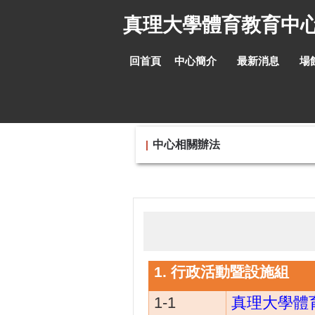
跳
真理大學體育教育中
到
主
要
回首頁
中心簡介
最新消息
場
內
容
區
中心相關辦法
1.
行政活動暨設施組
1-1
真理大學體