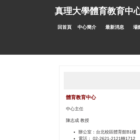
跳
真理大學體育教育中
到
主
要
回首頁
中心簡介
最新消息
場
內
容
區
體育教育中心
中心主任
陳志成 教授
辦公室：台北校區體育館B1樓
電話： 02-2621-2121轉1712