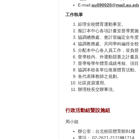
E-mail:
au090020@mail.au.ed
工作執掌
綜理全校體育運動事宜。
擬訂本中心各項計畫並督導實施
協調總務處、會計室編定全年度
協調教務處、共同學科編排全校
分配本中心各人員工作，並負督
督導校內、外運動競賽之計畫及
督導每學年體育成績考核、項目
協調本校各單位推展體育活動。
各代表隊教師之規劃。
社區資源運用。
辦理校長交辦事項。
行政活動組暨設施組
周小姐
辦公室：台北校區體育館B1樓
電話： 02-2621-2121轉1714